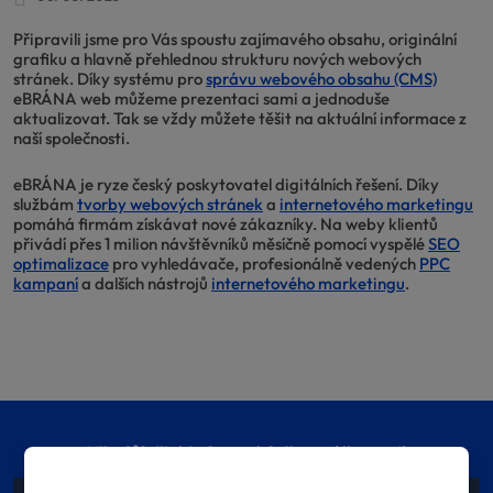
Připravili jsme pro Vás spoustu zajímavého obsahu, originální
grafiku a hlavně přehlednou strukturu nových webových
stránek. Díky systému pro
správu webového obsahu (CMS)
eBRÁNA web můžeme prezentaci sami a jednoduše
aktualizovat. Tak se vždy můžete těšit na aktuální informace z
naší společnosti.
eBRÁNA je ryze český poskytovatel digitálních řešení. Díky
službám
tvorby webových stránek
a
internetového marketingu
pomáhá firmám získávat nové zákazníky. Na weby klientů
přivádí přes 1 milion návštěvníků měsíčně pomocí vyspělé
SEO
optimalizace
pro vyhledávače, profesionálně vedených
PPC
kampaní
a dalších nástrojů
internetového marketingu
.
Vše důležité jednou týdně na váš e-mail