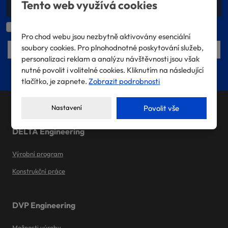
Tento web využívá cookies
Souhlasím
Souhlasím se zpracováním
osobních údajů
.
se
Pro chod webu jsou nezbytně aktivovány esenciální
zpracováním
soubory cookies. Pro plnohodnotné poskytování služeb,
Přihlásit se k odběru
osobních
personalizaci reklam a analýzu návštěvnosti jsou však
údajů
.
Formulář
nutné povolit i volitelné cookies. Kliknutím na následující
tlačítko, je zapnete.
Zobrazit podrobnosti
se
nepodařilo
Nastavení
Povolit vše
odeslat.
DELTA Engineering
Výrobní program
Konstrukční práce
DVP Engineering
Možnosti výroby