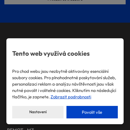
osobních
údajů
.
Formulář
se
nepodařilo
odeslat.
DELTA Engineering
Tento web využívá cookies
Výrobní program
Konstrukční práce
Pro chod webu jsou nezbytně aktivovány esenciální
soubory cookies. Pro plnohodnotné poskytování služeb,
personalizaci reklam a analýzu návštěvnosti jsou však
DVP Engineering
nutné povolit i volitelné cookies. Kliknutím na následující
tlačítko, je zapnete.
Zobrazit podrobnosti
Možnosti výroby
Reference
Nastavení
Povolit vše