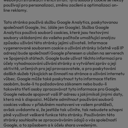
používají pro personalizaci, změnu zacílení a optimalizaci on-
line reklamy.
Tato stránka používá službu Google Analytics, poskytovanou
společností Google, Inc. (dále jen Google). Služba Google
Analytics používá souborů cookies, které jsou textovými
soubory ukládanými do vašeho počítače umožňující analýzu
způsobu užívání této stránky jejími uživateli. Informace
vygenerované souborem cookie o užívání stránky (včetně vaší IP
adresy) bude společností Google přenesen a uložen na serverech
ve Spojených státech. Google bude užívat těchto informací pro
účely vyhodnocování užívání stránky a vytváření zpráv o její
aktivitě, určených pro její provozovatele, a pro poskytování
dalších služeb týkajících se činností na stránce a užívání internetu
vůbec. Google může také poskytnout tyto informace třetím
osobám, bude-li to požadováno zákonem nebo budu-li
takovéto třetí osoby zpracovávat tyto informace pro Google.
Google nebude spojovat vaší IP adresu s jakýmikoli jinými daty,
která má k dispozici. Můžete odmítnout používání souborů
cookies volbou v příslušném nastavení ve vašem prohlížeči,
avšak uvědomte si, že jestliže tak učiníte, tak nebudete schopni
plně využívat veškeré funkce této stránky. Používáním této
stránky souhlasíte se zpracováváním údajů o vás společností
Google, a to způsobem a k účelu shora uvedeným.