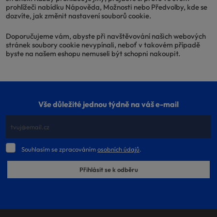
prohlížeči nabídku Nápověda, Možnosti nebo Předvolby, kde se
dozvíte, jak změnit nastavení souborů cookie.
Doporučujeme vám, abyste při navštěvování našich webových
stránek soubory cookie nevypínali, neboť v takovém případě
byste na našem eshopu nemuseli být schopni nakoupit.
Vše důležité jednou týdně na váš e-mail
Souhlasím
Souhlasím se zpracováním
osobních údajů
.
se
zpracováním
Přihlásit se k odběru
osobních
údajů
.
Formulář
se
nepodařilo