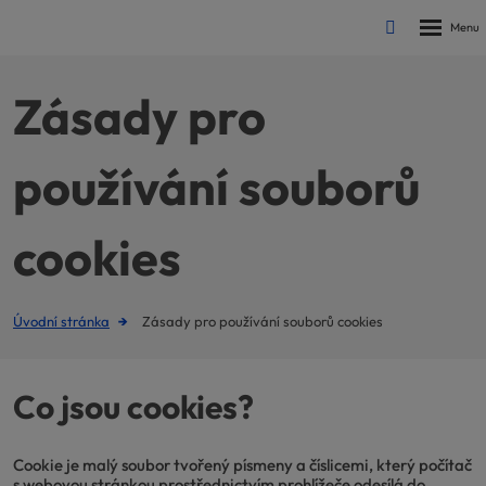
Rozbalen
Vyhledávání
menu
Zásady pro
používání souborů
cookies
Úvodní stránka
Zásady pro používání souborů cookies
Co jsou cookies?
Cookie je malý soubor tvořený písmeny a číslicemi, který počítač
s webovou stránkou prostřednictvím prohlížeče odesílá do