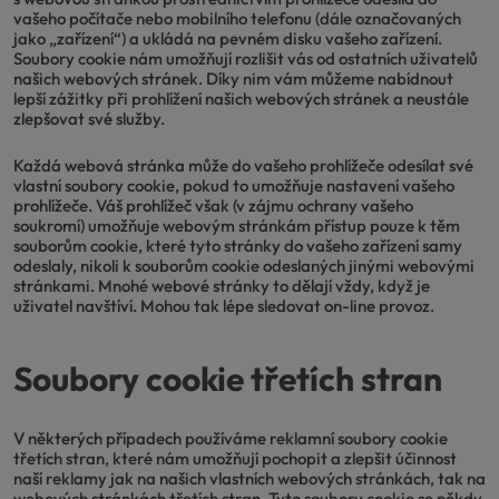
vašeho počítače nebo mobilního telefonu (dále označovaných
jako „zařízení“) a ukládá na pevném disku vašeho zařízení.
Soubory cookie nám umožňují rozlišit vás od ostatních uživatelů
našich webových stránek. Díky nim vám můžeme nabídnout
lepší zážitky při prohlížení našich webových stránek a neustále
zlepšovat své služby.
Každá webová stránka může do vašeho prohlížeče odesílat své
vlastní soubory cookie, pokud to umožňuje nastavení vašeho
prohlížeče. Váš prohlížeč však (v zájmu ochrany vašeho
soukromí) umožňuje webovým stránkám přístup pouze k těm
souborům cookie, které tyto stránky do vašeho zařízení samy
odeslaly, nikoli k souborům cookie odeslaných jinými webovými
stránkami. Mnohé webové stránky to dělají vždy, když je
uživatel navštíví. Mohou tak lépe sledovat on-line provoz.
Soubory cookie třetích stran
V některých případech používáme reklamní soubory cookie
třetích stran, které nám umožňují pochopit a zlepšit účinnost
naší reklamy jak na našich vlastních webových stránkách, tak na
webových stránkách třetích stran. Tyto soubory cookie se někdy