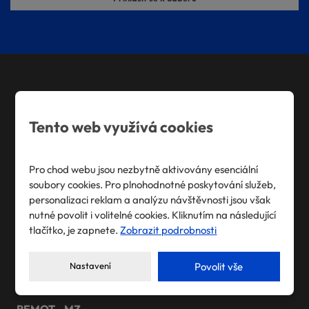
osobních
údajů
.
Formulář
se
nepodařilo
odeslat.
DELTA Engineering
Tento web využívá cookies
Výrobní program
Konstrukční práce
Pro chod webu jsou nezbytně aktivovány esenciální
soubory cookies. Pro plnohodnotné poskytování služeb,
personalizaci reklam a analýzu návštěvnosti jsou však
DVP Engineering
nutné povolit i volitelné cookies. Kliknutím na následující
tlačítko, je zapnete.
Zobrazit podrobnosti
Možnosti výroby
Reference
Nastavení
Povolit vše