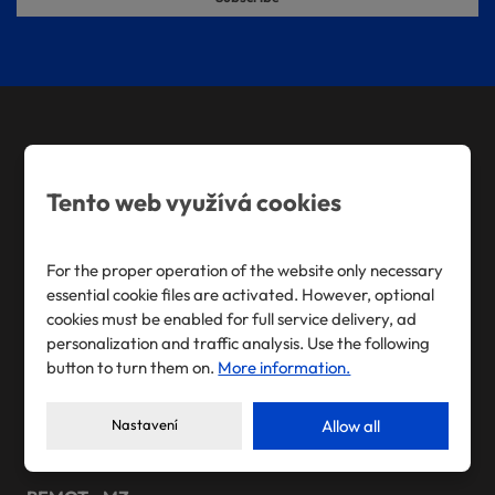
osobních
údajů
.
Formulář
se
nepodařilo
odeslat.
DELTA Engineering
Tento web využívá cookies
Production programme
Construction work
For the proper operation of the website only necessary
essential cookie files are activated. However, optional
DVP Engineering
cookies must be enabled for full service delivery, ad
personalization and traffic analysis. Use the following
Production options
button to turn them on.
More information.
References
Nastavení
Allow all