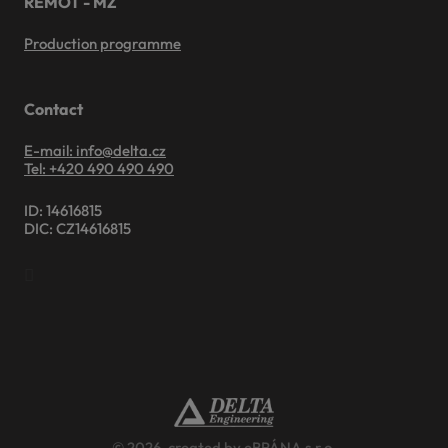
REMOT - MZ
Production programme
Contact
E-mail: info@delta.cz
Tel: +420 490 490 490
ID: 14616815
DIC: CZ14616815
© 2026, created by eBRÁNA s.r.o.