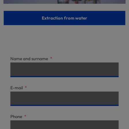
Extraction from water
Name and surname
*
E-mail
*
Phone
*