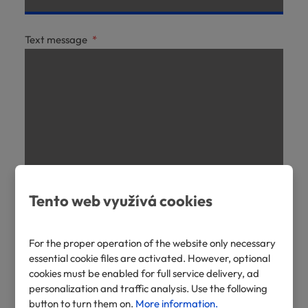
Text message
*
Tento web využívá cookies
For the proper operation of the website only necessary
I agree with the processing of
personal data
.
I
essential cookie files are activated. However, optional
agree
cookies must be enabled for full service delivery, ad
with
Send
personalization and traffic analysis. Use the following
the
button to turn them on.
More information.
processing