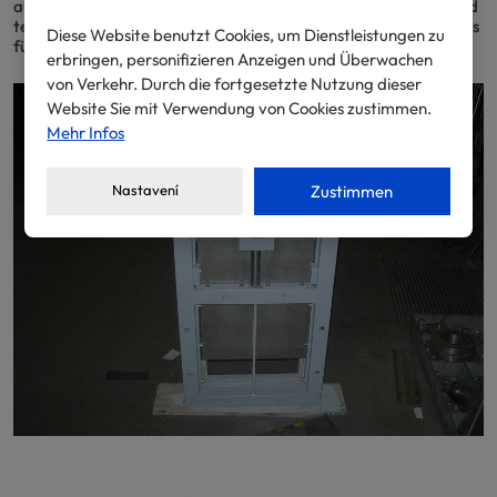
aus speziellen Werkstoffen benützt. Auf eine andere Weise wird
technologisch und konstruierlich die Aufsitzfläche des Schiebers
Diese Website benutzt Cookies, um Dienstleistungen zu
für pulverförmige und körnige Produkte gelöst.
erbringen, personifizieren Anzeigen und Überwachen
von Verkehr. Durch die fortgesetzte Nutzung dieser
Website Sie mit Verwendung von Cookies zustimmen.
Mehr Infos
Nastavení
Zustimmen