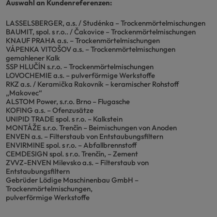
Auswahl an Kundenreferenzen:
LASSELSBERGER, a.s. / Studénka – Trockenmörtelmischungen
BAUMIT, spol. s r.o.. / Čakovice – Trockenmörtelmischungen
KNAUF PRAHA a.s. – Trockenmörtelmischungen
VÁPENKA VITOŠOV a.s. – Trockenmörtelmischungen
gemahlener Kalk
SSP HLUČÍN s.r.o. – Trockenmörtelmischungen
LOVOCHEMIE a.s. – pulverförmige Werkstoffe
RKZ a.s. / Keramička Rakovník – keramischer Rohstoff
„Makovec“
ALSTOM Power, s.r.o. Brno – Flugasche
KOFING a.s. – Ofenzusätze
UNIPID TRADE spol. s r.o. – Kalkstein
MONTÁŽE s.r.o. Trenčín – Beimischungen von Anoden
ENVEN a.s. – Filterstaub von Entstaubungsfiltern
ENVIRMINE spol. s r.o. – Abfallbrennstoff
CEMDESIGN spol. s r.o. Trenčín, – Zement
ZVVZ-ENVEN Milevsko a.s. – Filterstaub von
Entstaubungsfiltern
Gebrüder Lödige Maschinenbau GmbH –
Trockenmörtelmischungen,
pulverförmige Werkstoffe