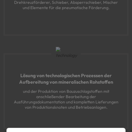
Drehkreuzförderer, Schieber, Absperrschieber, Mischer
und Elemente für die pneumatische Förderung.
Lösung von technologischen Prozessen der
Aufbereitung von mineralischen Rohstoffen
und der Produktion von Bauzuschlagstoffen mit
anschließender Bearbeitung der
Ausführungsdokumentation und kompletten Lieferungen
von Produktionsknoten und Betriebsanlagen.