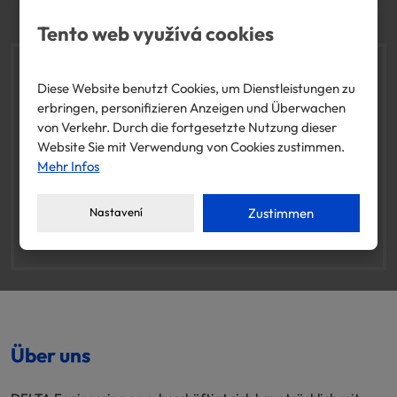
Tento web využívá cookies
Diese Website benutzt Cookies, um Dienstleistungen zu
erbringen, personifizieren Anzeigen und Überwachen
Wir können auch Folgendes herstellen und liefern
von Verkehr. Durch die fortgesetzte Nutzung dieser
Stahlkonstruktionen (nur Teile, die die von uns gelieferten
Website Sie mit Verwendung von Cookies zustimmen.
Maschinen vervollständigen, d.h. Einlauf- und Auslaufteile,
Mehr Infos
Wartungsbühnen), Silos, Trichter, Rutschen, usw.
Nastavení
Zustimmen
Über uns