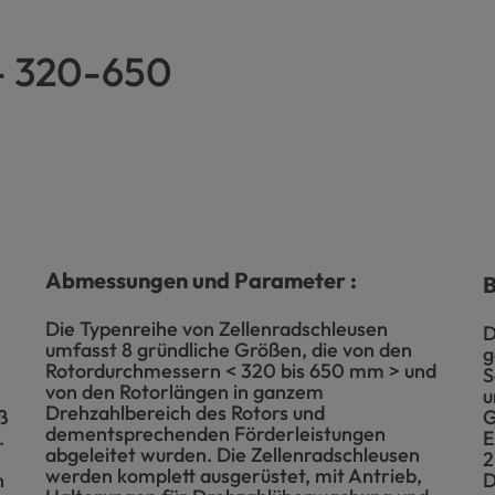
- 320-650
Abmessungen und Parameter :
B
Die Typenreihe von Zellenradschleusen
D
umfasst 8 gründliche Größen, die von den
g
Rotordurchmessern < 320 bis 650 mm > und
S
von den Rotorlängen in ganzem
u
Drehzahlbereich des Rotors und
ß
G
dementsprechenden Förderleistungen
.
E
abgeleitet wurden. Die Zellenradschleusen
2
werden komplett ausgerüstet, mit Antrieb,
n
D