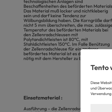
technologischen Anlagen sind
Beschaffenheiten des beförderten Materials
Das Material muß locker und nichtkleberig
sein und darf keine Tendenz zur
Wölbungsbildung haben. Die Korngröße darf
nicht 5 mm überschreiten, die max. zulässig
Temperatur des beförderten Materials bei
den Zellenradschleusen mit
Polytandichtleisten ist 80°C, mit
Stahldichtleisten 150°C. Im Falle Benützung
der Zellenradschleuse für ein anderes
befördertes Material ist es diese Möglichkei
nötig mit dem Hersteller zu besprechen.
Tento 
Diese Websit
und Überwach
Verwendung 
Einsatzmaterial :
Ausführung – die Zellenradschleusen werden