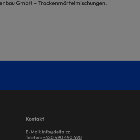
nenbau GmbH – Trockenmörtelmischungen,
Kontakt
E-Mail:
info@delta.cz
Telefon:
+420 490 490 490