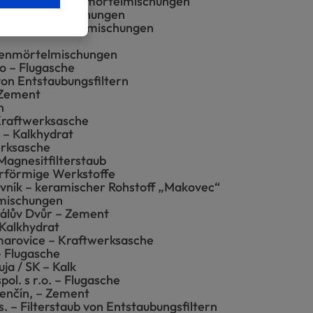
akovice – Trockenmörtelmischungen
ckenmörtelmischungen
 Trockenmörtelmischungen
ckenmörtelmischungen
o – Flugasche
von Entstaubungsfiltern
 Zement
n
 Kraftwerksasche
 – Kalkhydrat
erksasche
agnesitfilterstaub
rförmige Werkstoffe
ovník – keramischer Rohstoff „Makovec“
zmischungen
álův Dvůr – Zement
Kalkhydrat
tmarovice – Kraftwerksasche
 Flugasche
ja / SK – Kalk
ol. s r.o. – Flugasche
renčín, – Zement
 – Filterstaub von Entstaubungsfiltern