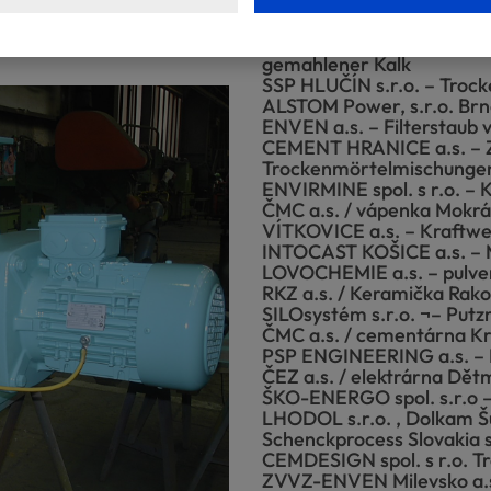
BAUMIT, spol. s r.o.. / Č
usführung hergestellt. Die
KNAUF PRAHA a.s. – Tro
 oder aus dem Werkstoff
VÁPENKA VITOŠOV a.s. –
gemahlener Kalk
SSP HLUČÍN s.r.o. – Tro
ALSTOM Power, s.r.o. Brn
ENVEN a.s. – Filterstaub 
CEMENT HRANICE a.s. –
Trockenmörtelmischunge
ENVIRMINE spol. s r.o. –
ČMC a.s. / vápenka Mokrá
VÍTKOVICE a.s. – Kraftw
INTOCAST KOŠICE a.s. – M
LOVOCHEMIE a.s. – pulve
RKZ a.s. / Keramička Rak
SILOsystém s.r.o. ¬– Put
ČMC a.s. / cementárna Kr
PSP ENGINEERING a.s. – 
ČEZ a.s. / elektrárna Dě
ŠKO-ENERGO spol. s.r.o –
LHODOL s.r.o. , Dolkam Šu
Schenckprocess Slovakia sp
CEMDESIGN spol. s r.o. T
ZVVZ-ENVEN Milevsko a.s.