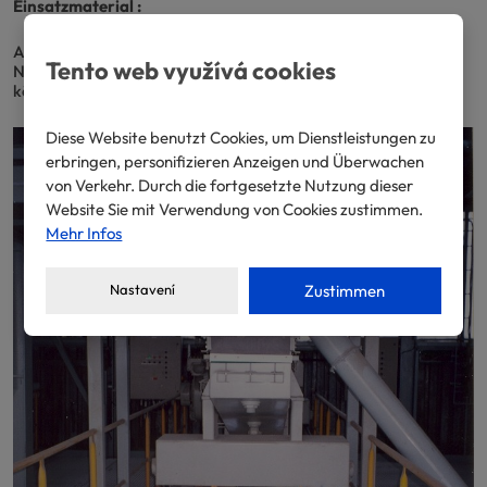
Einsatzmaterial :
Ausführung – Verlademobil VLC ist als Schweißgehäuse aus
Tento web využívá cookies
Normalstahl, Blechen und Profilen, die produktberührten Teile
können aus verschleißfestem Stahl 400Cr.
Diese Website benutzt Cookies, um Dienstleistungen zu
erbringen, personifizieren Anzeigen und Überwachen
von Verkehr. Durch die fortgesetzte Nutzung dieser
Website Sie mit Verwendung von Cookies zustimmen.
Mehr Infos
Nastavení
Zustimmen