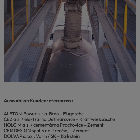
Auswahl an Kundenreferenzen :
ALSTOM Power, s.r.o. Brno – Flugasche
ČEZ a.s. / elektrárna Dětmarovice – Kraftwerksasche
HOLCIM a.s. / cementárna Prachovice – Zement
CEMDESIGN spol. s r.o. Trenčín, – Zement
DOLVAP s.r.o. , Varín / SK – Kalkstein