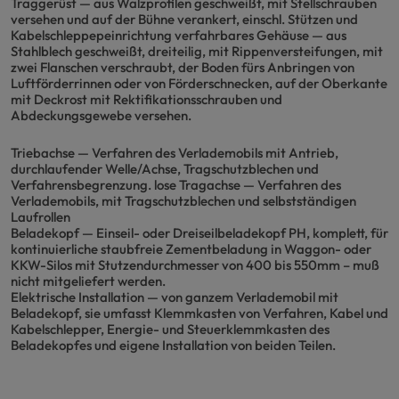
Traggerüst — aus Walzprofilen geschweißt, mit Stellschrauben
versehen und auf der Bühne verankert, einschl. Stützen und
Kabelschleppepeinrichtung verfahrbares Gehäuse — aus
Stahlblech geschweißt, dreiteilig, mit Rippenversteifungen, mit
zwei Flanschen verschraubt, der Boden fürs Anbringen von
Luftförderrinnen oder von Förderschnecken, auf der Oberkante
mit Deckrost mit Rektifikationsschrauben und
Abdeckungsgewebe versehen.
Triebachse — Verfahren des Verlademobils mit Antrieb,
durchlaufender Welle/Achse, Tragschutzblechen und
Verfahrensbegrenzung. lose Tragachse — Verfahren des
Verlademobils, mit Tragschutzblechen und selbstständigen
Laufrollen
Beladekopf — Einseil- oder Dreiseilbeladekopf PH, komplett, für
kontinuierliche staubfreie Zementbeladung in Waggon- oder
KKW-Silos mit Stutzendurchmesser von 400 bis 550mm – muß
nicht mitgeliefert werden.
Elektrische Installation — von ganzem Verlademobil mit
Beladekopf, sie umfasst Klemmkasten von Verfahren, Kabel und
Kabelschlepper, Energie- und Steuerklemmkasten des
Beladekopfes und eigene Installation von beiden Teilen.