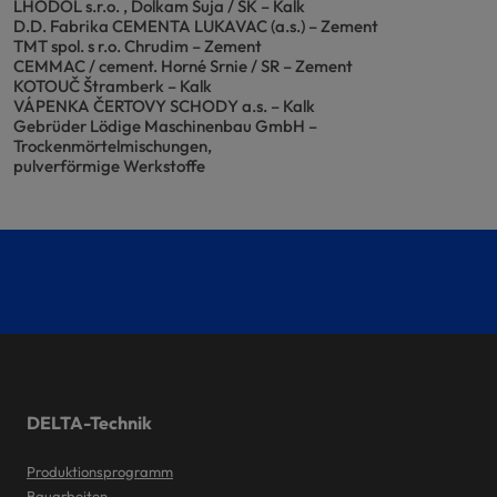
LHODOL s.r.o. , Dolkam Šuja / SK – Kalk
D.D. Fabrika CEMENTA LUKAVAC (a.s.) – Zement
TMT spol. s r.o. Chrudim – Zement
CEMMAC / cement. Horné Srnie / SR – Zement
KOTOUČ Štramberk – Kalk
VÁPENKA ČERTOVY SCHODY a.s. – Kalk
Gebrüder Lödige Maschinenbau GmbH –
Trockenmörtelmischungen,
pulverförmige Werkstoffe
DELTA-Technik
Produktionsprogramm
Bauarbeiten